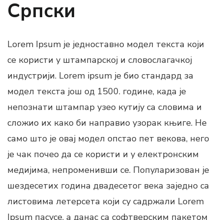
Српски
Lorem Ipsum је једноставно модел текста који
се користи у штампарској и словослагачкој
индустрији. Lorem ipsum је био стандард за
модел текста још од 1500. године, када је
непознати штампар узео кутију са словима и
сложио их како би направио узорак књиге. Не
само што је овај модел опстао пет векова, него
је чак почео да се користи и у електронским
медијима, непроменивши се. Популаризован је
шездесетих година двадесетог века заједно са
листовима летерсета који су садржали Lorem
Ipsum пасусе, а данас са софтверским пакетом