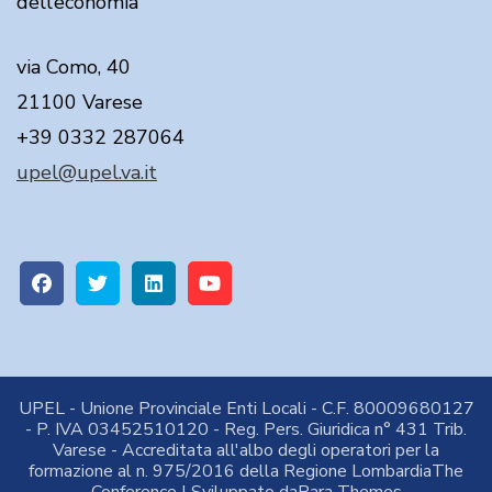
dell’economia
via Como, 40
21100 Varese
+39 0332 287064
upel@upel.va.it
UPEL - Unione Provinciale Enti Locali - C.F. 80009680127
- P. IVA 03452510120 - Reg. Pers. Giuridica n° 431 Trib.
Varese - Accreditata all'albo degli operatori per la
formazione al n. 975/2016 della Regione Lombardia
The
Conference | Sviluppato da
Rara Themes