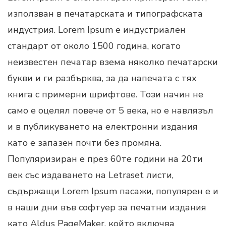
използван в печатарската и типографската
индустрия. Lorem Ipsum е индустриален
стандарт от около 1500 година, когато
неизвестен печатар взема няколко печатарски
букви и ги разбърква, за да напечата с тях
книга с примерни шрифтове. Този начин не
само е оцелял повече от 5 века, но е навлязъл
и в публикуването на електронни издания
като е запазен почти без промяна.
Популяризиран е през 60те години на 20ти
век със издаването на Letraset листи,
съдържащи Lorem Ipsum пасажи, популярен е и
в наши дни във софтуер за печатни издания
като Aldus PageMaker, който включва