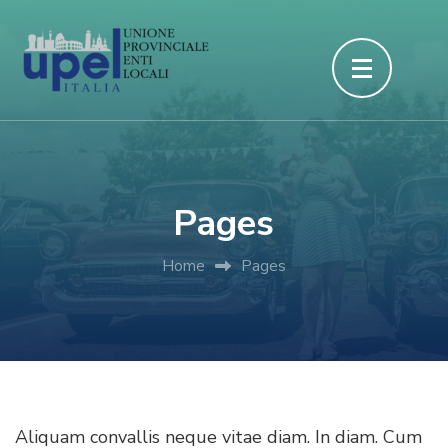
Passa
al
contenuto
(premi
invio)
Pages
Home
Pages
Aliquam convallis neque vitae diam. In diam. Cum