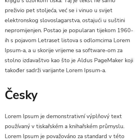
knjigu s uzorkom tiska. Taj je tekst ne samo
preživio pet stoljeća, već se i vinuo u svijet
elektronskog slovoslagarstva, ostajući u suštini
nepromijenjen. Postao je popularan tijekom 1960-
ih s pojavom Letraset listova s odlomcima Lorem
Ipsum-a, a u skorije vrijeme sa software-om za
stolno izdavaštvo kao što je Aldus PageMaker koji
također sadrži varijante Lorem Ipsum-a.
Česky
Lorem Ipsum je demonstrativní výplňový text
používaný v tiskařském a knihařském průmyslu.
Lorem Ipsum je považováno za standard v této