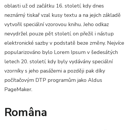
oblasti už od začátku 16. století, kdy dnes
neznámý tiskař vzal kusy textu a na jejich základě
vytvořil speciální vzorovou knihu. Jeho odkaz
nevydržel pouze pět století, on přežil i nástup
elektronické sazby v podstatě beze změny. Nejvíce
popularizováno bylo Lorem Ipsum v šedesátých
letech 20. století, kdy byly vydávány speciální
vzorníky s jeho pasážemi a později pak díky
počítačovým DTP programům jako Aldus
PageMaker.
Româna