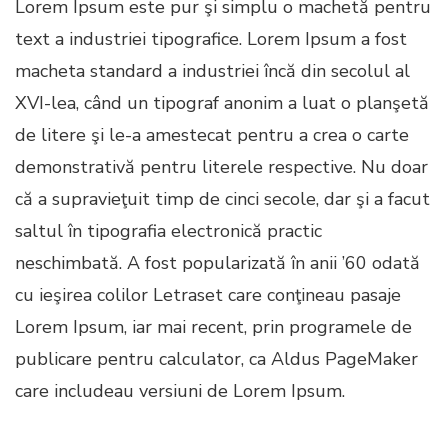
Lorem Ipsum este pur şi simplu o machetă pentru
text a industriei tipografice. Lorem Ipsum a fost
macheta standard a industriei încă din secolul al
XVI-lea, când un tipograf anonim a luat o planşetă
de litere şi le-a amestecat pentru a crea o carte
demonstrativă pentru literele respective. Nu doar
că a supravieţuit timp de cinci secole, dar şi a facut
saltul în tipografia electronică practic
neschimbată. A fost popularizată în anii ’60 odată
cu ieşirea colilor Letraset care conţineau pasaje
Lorem Ipsum, iar mai recent, prin programele de
publicare pentru calculator, ca Aldus PageMaker
care includeau versiuni de Lorem Ipsum.